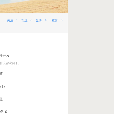
关注：1
粉丝：0
微博：10
被赞：0
件开发
什么都没留下。
签
1)
道
P10