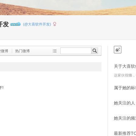
开发
(@大喜软件开发)
1
赞微博
热门微博
关于大喜软
这家伙很懒，
属于她的标
!
她关注的人 (
她关注的频
最新推荐TO